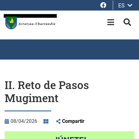
Facebook
ES
Saltar al contenido principal
OPEN-M
BUS
II. Reto de Pasos
Mugiment
08/04/2026
Compartir