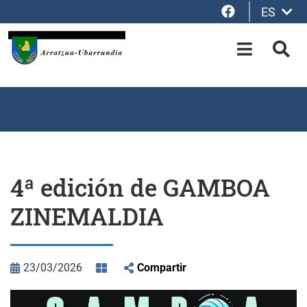
Facebook
ES
Saltar al contenido principal
OPEN-M
BUS
4ª edición de GAMBOA
ZINEMALDIA
23/03/2026
Compartir