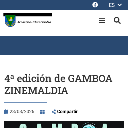
Facebook
ES
Saltar al contenido principal
OPEN-M
BUS
4ª edición de GAMBOA
ZINEMALDIA
23/03/2026
Compartir