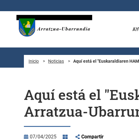
Saltar al contenido principal
AY
Inicio
>
Noticias
>
Aquí está el "Euskaraldiaren HA
Aquí está el "E
Arratzua-Ubarru
07/04/2025
Compartir