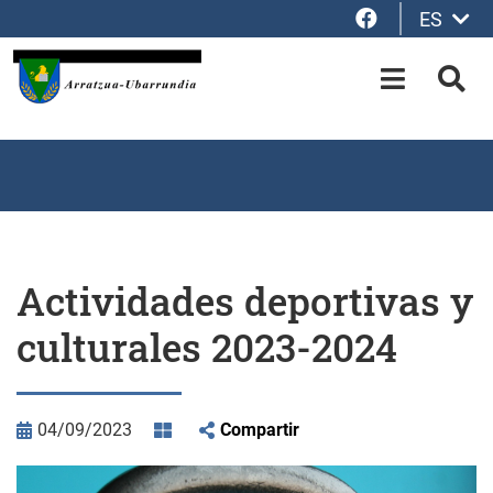
Facebook
ES
Saltar al contenido principal
OPEN-M
BUS
Actividades deportivas y
culturales 2023-2024
04/09/2023
Compartir