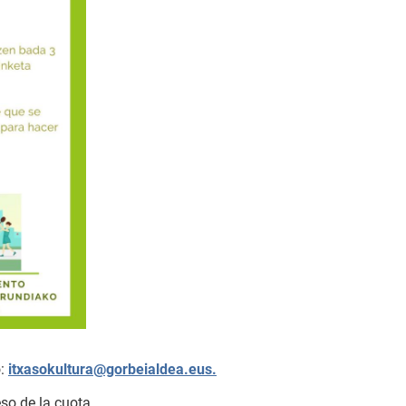
o:
itxasokultura@gorbeialdea.eus.
eso de la cuota