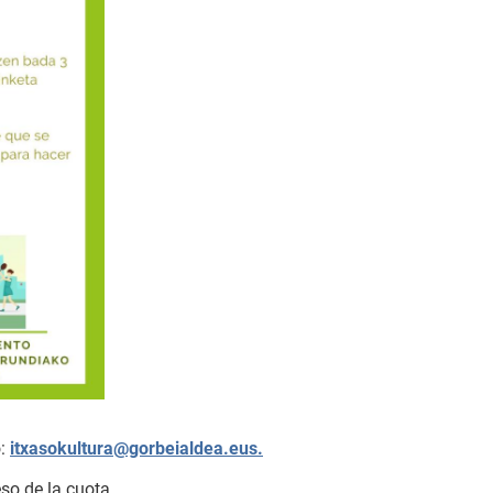
o:
itxasokultura@gorbeialdea.eus.
eso de la cuota