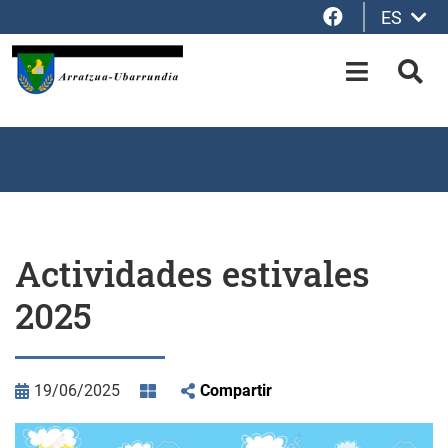
Facebook
ES
Saltar al contenido principal
OPEN-M
BUS
Actividades estivales
2025
19/06/2025
Compartir