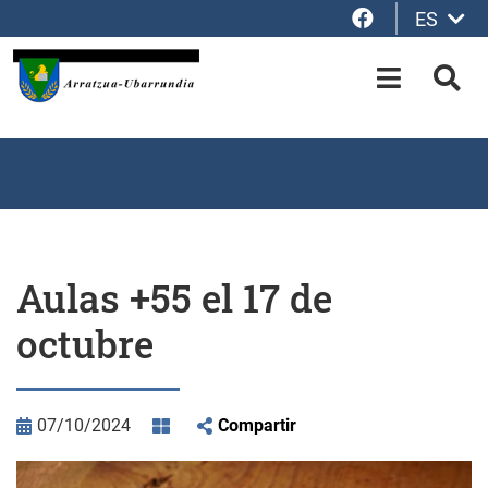
Facebook
ES
Saltar al contenido principal
OPEN-M
BUS
Aulas +55 el 17 de
octubre
07/10/2024
Compartir