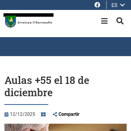
Facebook
ES
Saltar al contenido principal
OPEN-M
BUS
Aulas +55 el 18 de
diciembre
12/12/2025
Compartir