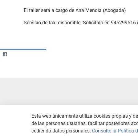
El taller será a cargo de Ana Mendia (Abogada)
Servicio de taxi disponible: Solicítalo en 945299516 
Esta web únicamente utiliza cookies propias y de 
de las personas usuarias, facilitar posteriores ac
CONTACTO
AVISO LEGAL
C
cediendo datos personales.
Consulte la Política 