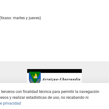
(Itxaso: martes y jueves)
terceros con finalidad técnica para permitir la navegación
cesos y realizar estadísticas de uso, no recabando ni
ANAL DE DENUNCIAS
POLÍTICA DE PRIVACIDAD
POLÍTICA DE COOKIES
de privacidad
Copyright © 2026 / Excmo. arratzua | Todos los derechos reservados.