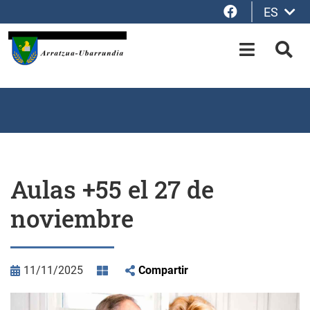
Facebook
ES
Saltar al contenido principal
OPEN-M
BUS
Aulas +55 el 27 de
noviembre
11/11/2025
Compartir