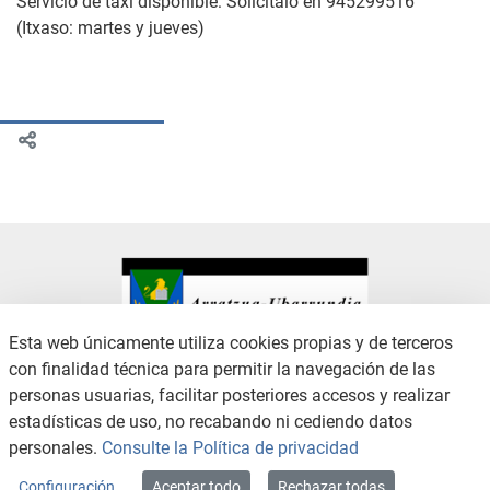
Servicio de taxi disponible: Solicítalo en 945299516
(Itxaso: martes y jueves)
Esta web únicamente utiliza cookies propias y de terceros
con finalidad técnica para permitir la navegación de las
CONTACTO
AVISO LEGAL
personas usuarias, facilitar posteriores accesos y realizar
CANAL DE DENUNCIAS
POLÍTICA DE PRIVACIDAD
estadísticas de uso, no recabando ni cediendo datos
POLÍTICA DE COOKIES
ACCESIBILIDAD
personales.
Consulte la Política de privacidad
MAPA WEB
Configuración
Aceptar todo
Rechazar todas