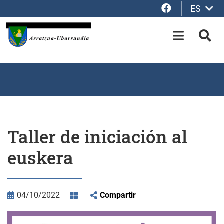
Facebook
ES
Saltar al contenido principal
OPEN-M
BUS
Taller de iniciación al
euskera
04/10/2022
Compartir