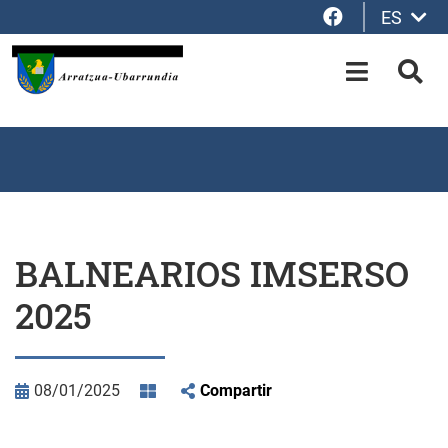
Facebook
ES
Saltar al contenido principal
OPEN-M
BUS
BALNEARIOS IMSERSO
2025
08/01/2025
Compartir