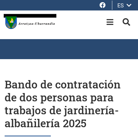
Facebook
ES
Saltar al contenido principal
OPEN-M
BUS
Bando de contratación
de dos personas para
trabajos de jardinería-
albañilería 2025