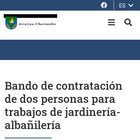
Facebook
ES
Saltar al contenido principal
OPEN-M
BUS
Bando de contratación
de dos personas para
trabajos de jardinería-
albañilería