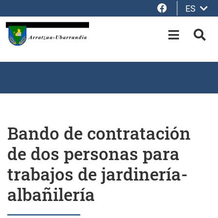
Facebook
ES
Saltar al contenido principal
OPEN-M
BUS
Bando de contratación
de dos personas para
trabajos de jardinería-
albañilería