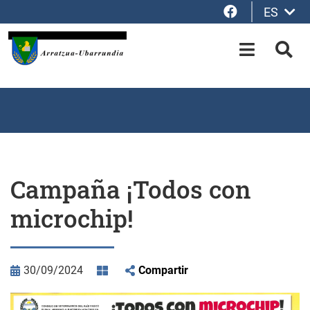
Facebook
ES
Saltar al contenido principal
OPEN-M
BUS
Campaña ¡Todos con
microchip!
30/09/2024
Compartir