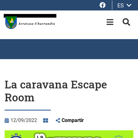
Facebook
ES
Saltar al contenido principal
OPEN-M
BUS
La caravana Escape
Room
12/09/2022
Compartir