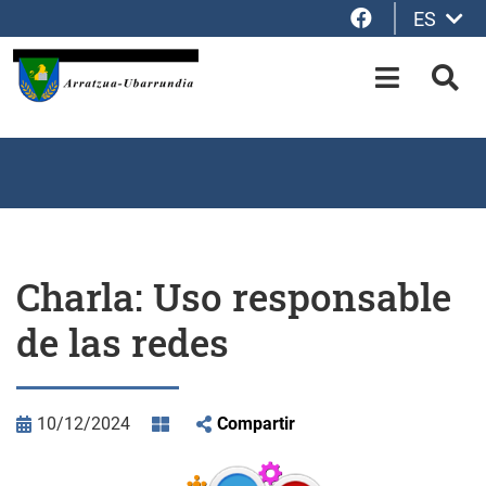
Facebook
ES
Saltar al contenido principal
OPEN-M
BUS
Charla: Uso responsable
de las redes
10/12/2024
Compartir