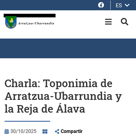
Facebook
ES
Saltar al contenido principal
OPEN-M
BUS
Charla: Toponimia de
Arratzua-Ubarrundia y
la Reja de Álava
30/10/2025
Compartir