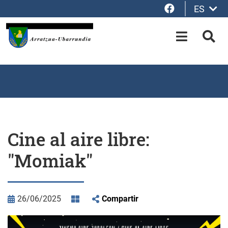
Facebook
ES
Saltar al contenido principal
OPEN-M
BUS
Cine al aire libre:
"Momiak"
26/06/2025
Compartir