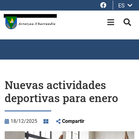
Facebook
ES
Saltar al contenido principal
OPEN-M
BUS
Nuevas actividades
deportivas para enero
18/12/2025
Compartir