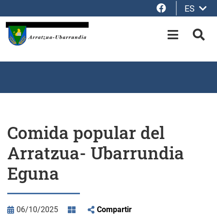
Facebook
ES
Saltar al contenido principal
OPEN-M
BUS
Comida popular del
Arratzua- Ubarrundia
Eguna
06/10/2025
Compartir