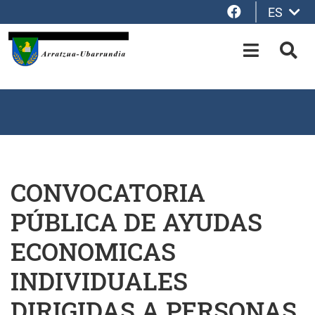
Facebook
ES
Saltar al contenido principal
OPEN-M
BUS
CONVOCATORIA
PÚBLICA DE AYUDAS
ECONOMICAS
INDIVIDUALES
DIRIGIDAS A PERSONAS