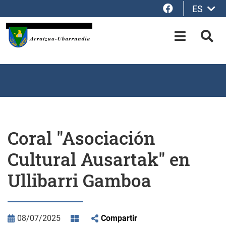
Facebook
ES
Saltar al contenido principal
OPEN-M
BUS
Coral "Asociación
Cultural Ausartak" en
Ullibarri Gamboa
08/07/2025
Compartir