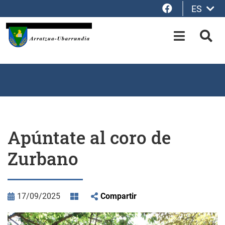
Facebook
ES
Saltar al contenido principal
OPEN-M
BUS
Apúntate al coro de
Zurbano
17/09/2025
Compartir