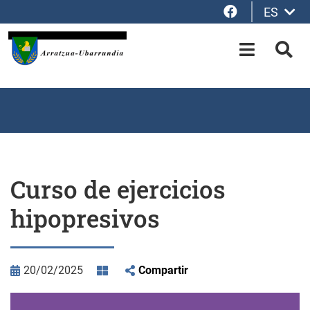
Facebook
ES
Saltar al contenido principal
OPEN-M
BUS
Curso de ejercicios
hipopresivos
20/02/2025
Compartir