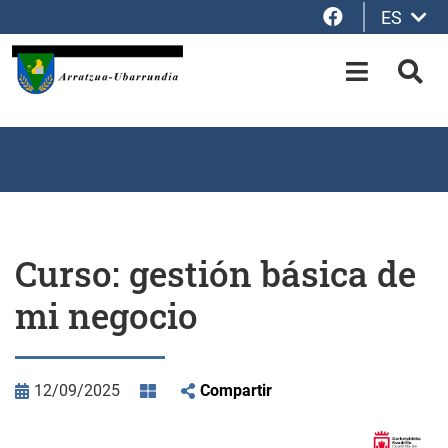
Facebook
ES
Saltar al contenido principal
OPEN-M
BUS
Curso: gestión básica de
mi negocio
12/09/2025
Compartir