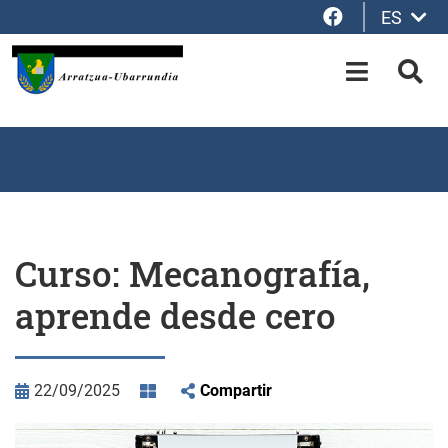
Facebook
ES
Saltar al contenido principal
OPEN-M
BUS
Curso: Mecanografía,
aprende desde cero
22/09/2025
Compartir