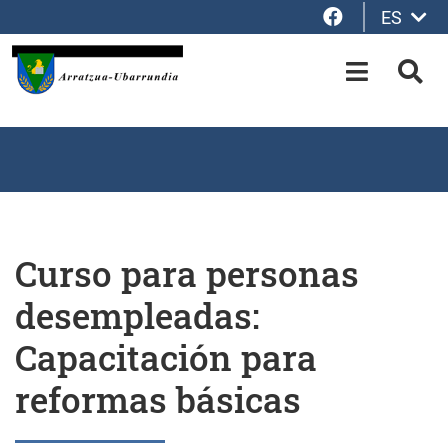
Facebook
ES
Saltar al contenido principal
OPEN-M
BUS
Curso para personas
desempleadas:
Capacitación para
reformas básicas