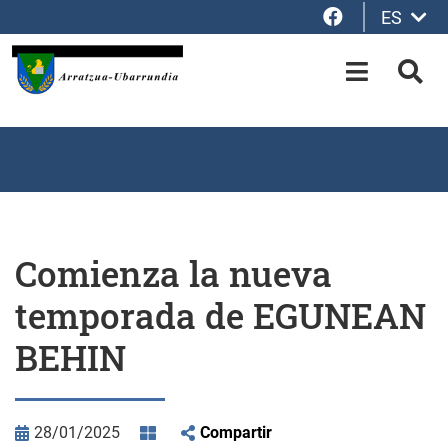
Facebook
ES
Saltar al contenido principal
OPEN-M
BUS
Comienza la nueva
temporada de EGUNEAN
BEHIN
28/01/2025
Compartir