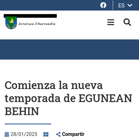
Facebook
ES
Saltar al contenido principal
OPEN-M
BUS
Comienza la nueva
temporada de EGUNEAN
BEHIN
28/01/2025
Compartir