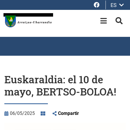
Facebook
ES
Saltar al contenido principal
OPEN-M
BUS
Euskaraldia: el 10 de
mayo, BERTSO-BOLOA!
06/05/2025
Compartir