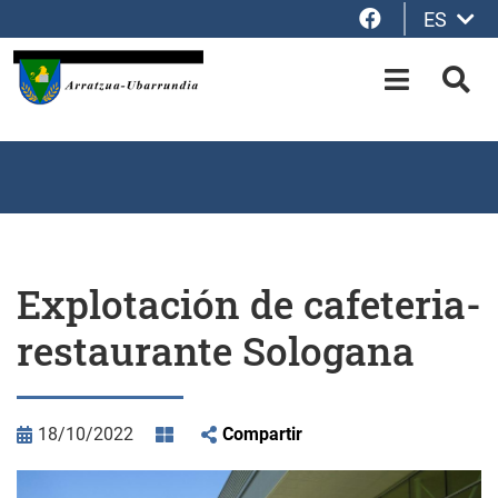
Facebook
ES
Saltar al contenido principal
OPEN-M
BUS
Explotación de cafeteria-
restaurante Sologana
18/10/2022
Compartir