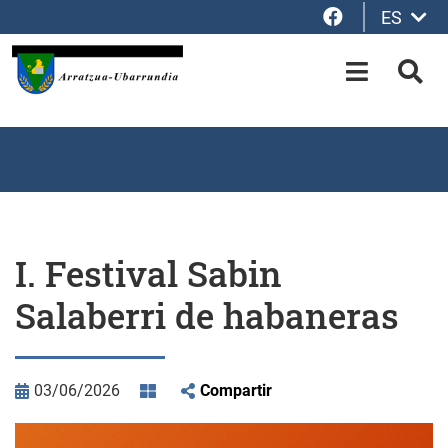
Facebook
ES
Saltar al contenido principal
OPEN-M
BUS
I. Festival Sabin
Salaberri de habaneras
03/06/2026
Compartir