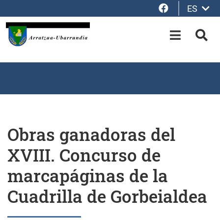
Facebook
ES
Saltar al contenido principal
OPEN-M
BUS
Obras ganadoras del
XVIII. Concurso de
marcapáginas de la
Cuadrilla de Gorbeialdea