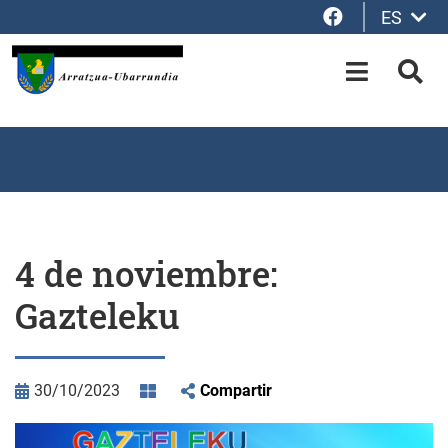
Facebook
ES
Saltar al contenido principal
OPEN-M
BUS
4 de noviembre:
Gazteleku
30/10/2023
Compartir