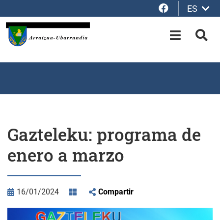
Facebook
ES
Saltar al contenido principal
OPEN-M
BUS
Gazteleku: programa de
enero a marzo
16/01/2024
Compartir