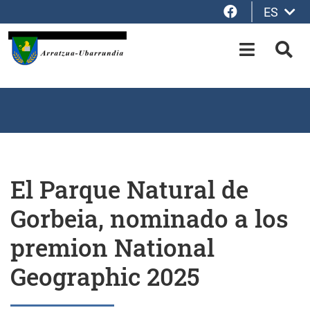
Facebook
ES
Saltar al contenido principal
OPEN-M
BUS
El Parque Natural de
Gorbeia, nominado a los
premion National
Geographic 2025