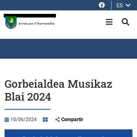
Facebook
ES
Saltar al contenido principal
OPEN-M
BUS
Gorbeialdea Musikaz
Blai 2024
10/06/2024
Compartir