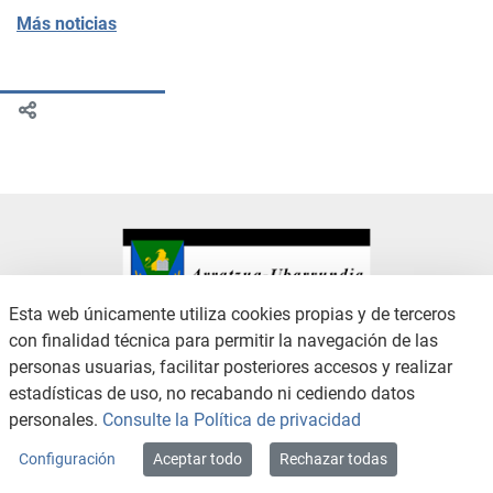
Más noticias
Esta web únicamente utiliza cookies propias y de terceros
con finalidad técnica para permitir la navegación de las
CONTACTO
AVISO LEGAL
personas usuarias, facilitar posteriores accesos y realizar
CANAL DE DENUNCIAS
POLÍTICA DE PRIVACIDAD
estadísticas de uso, no recabando ni cediendo datos
POLÍTICA DE COOKIES
ACCESIBILIDAD
personales.
Consulte la Política de privacidad
MAPA WEB
Configuración
Aceptar todo
Rechazar todas
Copyright © 2026 / Excmo. arratzua | Todos los derechos reservados.