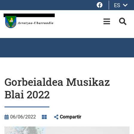
Facebook
ES
Saltar al contenido principal
OPEN-M
BUS
Gorbeialdea Musikaz
Blai 2022
06/06/2022
Compartir