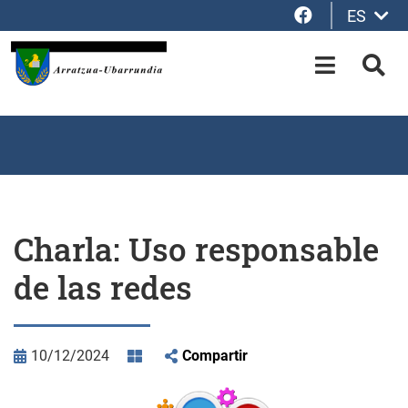
Facebook
ES
Saltar al contenido principal
OPEN-M
BUS
Charla: Uso responsable
de las redes
10/12/2024
Compartir