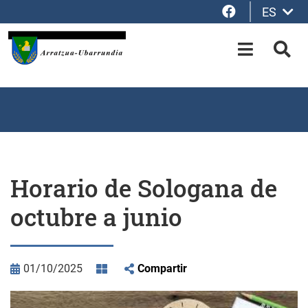
Facebook
ES
Saltar al contenido principal
OPEN-M
BUS
Horario de Sologana de
octubre a junio
01/10/2025
Compartir