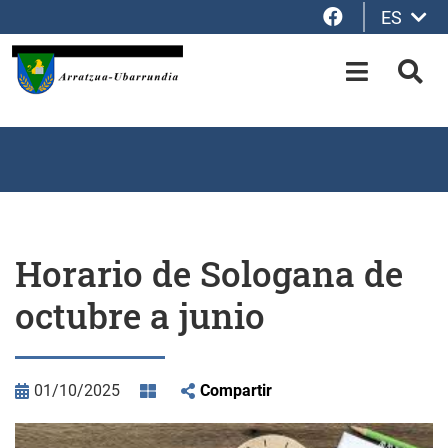
Facebook
ES
Saltar al contenido principal
OPEN-M
BUS
Horario de Sologana de
octubre a junio
01/10/2025
Compartir