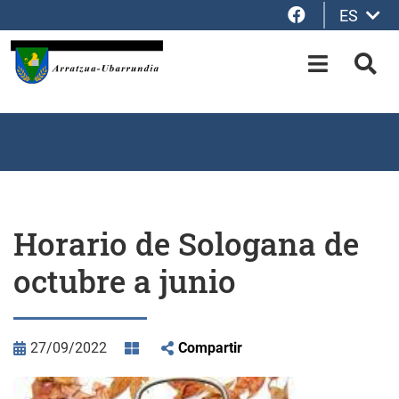
Facebook
ES
Saltar al contenido principal
OPEN-M
BUS
Horario de Sologana de
octubre a junio
27/09/2022
Compartir