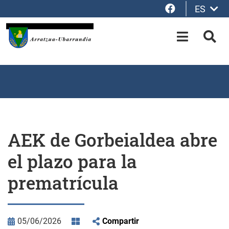
Facebook
ES
Saltar al contenido principal
OPEN-M
BUS
AEK de Gorbeialdea abre
el plazo para la
prematrícula
05/06/2026
Compartir