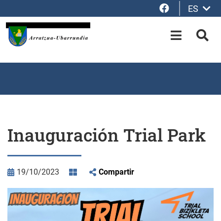
Facebook
ES
Saltar al contenido principal
OPEN-M
BUS
Inauguración Trial Park
19/10/2023
Compartir