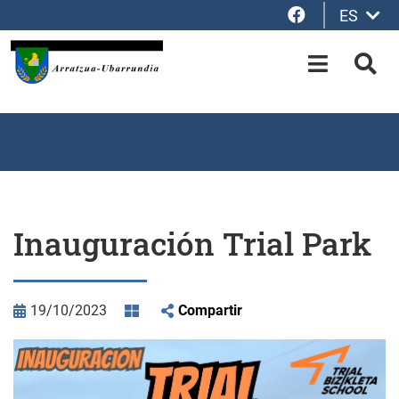
Facebook
ES
Saltar al contenido principal
OPEN-M
BUS
Inauguración Trial Park
19/10/2023
Compartir